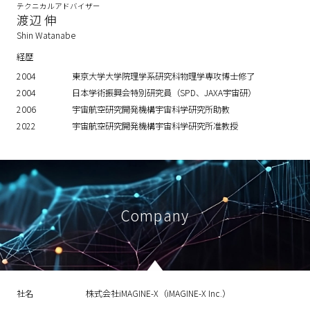
テクニカルアドバイザー
渡辺 伸
Shin Watanabe
経歴
2004
東京大学大学院理学系研究科物理学専攻博士修了
2004
日本学術振興会特別研究員（SPD、JAXA宇宙研）
2006
宇宙航空研究開発機構宇宙科学研究所助教
2022
宇宙航空研究開発機構宇宙科学研究所准教授
Company
社名
株式会社iMAGINE-X（iMAGINE-X Inc.）