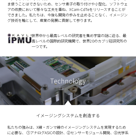
ま使うことはできないため、センサ素子の取り付けや小型化、ソフトウェ
アの改良において様々な工夫を重ね、XCam-CdTeをリリースすることが
できました。私たちは、今後も開発の歩みを止めることなく、イメージン
グ技術を軸として、産業の発展に貢献して参ります。
世界中から最高レベルの研究者を集め宇宙の謎に迫る、最
高レベルの国際的研究機関で、世界20のカブリ冠研究所の
一つです。
Technology
イメージングシステムを創造する
私たちの強みは、X線・ガンマ線のイメージングシステムを実現するため
に必要な、 ①アナログASICの設計、②センサーモジュール開発、③光学系