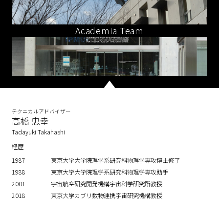
Academia Team
テクニカルアドバイザー
高橋 忠幸
Tadayuki Takahashi
経歴
1987
東京大学大学院理学系研究科物理学専攻博士修了
1988
東京大学大学院理学系研究科物理学専攻助手
2001
宇宙航空研究開発機構宇宙科学研究所教授
2018
東京大学カブリ数物連携宇宙研究機構教授