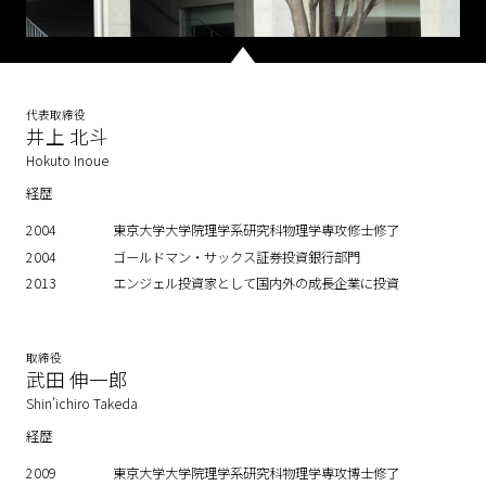
代表取締役
井上 北斗
Hokuto Inoue
経歴
2004
東京大学大学院理学系研究科物理学専攻修士修了
2004
ゴールドマン・サックス証券投資銀行部門
2013
エンジェル投資家として国内外の成長企業に投資
取締役
武田 伸一郎
Shin’ichiro Takeda
経歴
2009
東京大学大学院理学系研究科物理学専攻博士修了