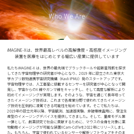
Who We Are
iMAGINE-Xは、世界最高レベルの高解像度・
高感度イメージング
装置を医療をはじめとする
幅広い産業に提供しています
私たちiMAGINE-X は、世界の最先端でブラックホールや超新星残骸を探求
してきた宇宙物理学の研究者が中心となり、2019 年に設立された東京大
学カブリ数物連携宇宙研究機構（Kavli IPMU）発のスタートアップです。
宇宙物理学では、人工衛星に搭載するセンサーを研究者が中心となって開
発し、宇宙からのX 線やガンマ線をキャッチし、そして高度な解析により
初めてイメージングが実現します。そのような、宇宙を通じて長年培って
きたイメージング技術は、これまで各産業分野で使われてきたイメージン
グ技術を圧倒的に凌駕できる可能性を秘めています。そこで私たちは、
2019年の設立元年以降、宇宙観測、加速器実験、非破壊検査用に、受注生
産型のイメージングデバイスを提供してきました。そして、量産モデル第
一弾として、創薬研究で社会に貢献するために、マウスの全身を対象に薬
物動態イメージングが可能な装置XCam-CdTeを2022年にリリースしまし
た。もちろん、宇宙で使われているセンサーや解析ソフトウェアをそのま