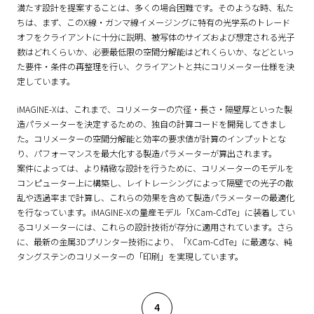
満たす設計を提案することは、多くの場合困難です。そのような時、私た
ちは、まず、このX線・ガンマ線イメージングに特有の光学系のトレード
オフをクライアントに十分に説明、被写体のサイズおよび想定される光子
数はどれくらいか、必要最低限の空間分解能はどれくらいか、などといっ
た要件・条件の再整理を行い、クライアントと共にコリメーター仕様を決
定しています。
iMAGINE-Xは、これまで、コリメーターの穴径・長さ・隔壁厚といった製
造パラメーターを決定するための、独自の計算コードを開発してきまし
た。コリメーターの空間分解能と効率の要求値が計算のインプットとな
り、パフォーマンスを最大化する製造パラメーターが算出されます。
案件によっては、より精緻な設計を行うために、コリメーターのモデルを
コンピューター上に構築し、レイトレーシングによって隔壁での光子の散
乱や透過率まで計算し、これらの効果を含めて製造パラメーターの最適化
を行なっています。iMAGINE-Xの量産モデル「XCam-CdTe」に装着してい
るコリメーターには、これらの設計技術が存分に適用されています。さら
に、最新の金属3Dプリンター技術により、「XCam-CdTe」に最適な、純
タングステンのコリメーターの「印刷」を実現しています。