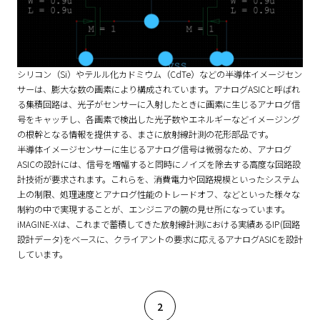
シリコン（Si）やテルル化カドミウム（CdTe）などの半導体イメージセン
サーは、膨大な数の画素により構成されています。アナログASICと呼ばれ
る集積回路は、光子がセンサーに入射したときに画素に生じるアナログ信
号をキャッチし、各画素で検出した光子数やエネルギーなどイメージング
の根幹となる情報を提供する、まさに放射線計測の花形部品です。
半導体イメージセンサーに生じるアナログ信号は微弱なため、アナログ
ASICの設計には、信号を増幅すると同時にノイズを除去する高度な回路設
計技術が要求されます。これらを、消費電力や回路規模といったシステム
上の制限、処理速度とアナログ性能のトレードオフ、などといった様々な
制約の中で実現することが、エンジニアの腕の見せ所になっています。
iMAGINE-Xは、これまで蓄積してきた放射線計測における実績あるIP(回路
設計データ)をベースに、クライアントの要求に応えるアナログASICを設計
しています。