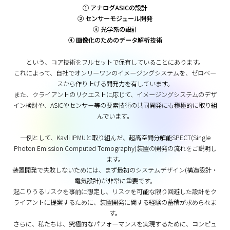
① アナログASICの設計
② センサーモジュール開発
③ 光学系の設計
④ 画像化のためのデータ解析技術
という、コア技術をフルセットで保有していることにあります。
これによって、自社でオンリーワンのイメージングシステムを、ゼロベー
スから作り上げる開発力を有しています。
また、クライアントのリクエストに応じて、イメージングシステムのデザ
イン検討や、
ASICやセンサー等の要素技術の共同開発にも積極的に取り組
んでいます。
一例として、Kavli IPMUと取り組んだ、
超高空間分解能SPECT(Single
Photon Emission Computed Tomography)装置の開発の流れをご説明し
ます。
装置開発で失敗しないためには、まず最初のシステムデザイン(構造設計・
電気設計)が非常に重要です。
起こりうるリスクを事前に想定し、リスクを可能な限り回避した設計をク
ライアントに提案するために、
装置開発に関する経験の蓄積が求められま
す。
さらに、私たちは、究極的なパフォーマンスを実現するために、コンピュ