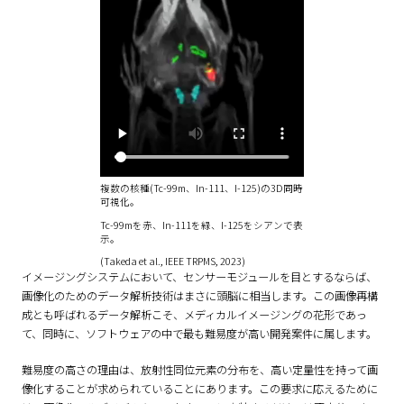
複数の核種(Tc-99m、In-111、I-125)の3D同時
可視化。
Tc-99mを赤、In-111を緑、I-125をシアンで表
示。
(Takeda et al., IEEE TRPMS, 2023)
イメージングシステムにおいて、センサーモジュールを目とするならば、
画像化のためのデータ解析技術はまさに頭脳に相当します。この画像再構
成とも呼ばれるデータ解析こそ、メディカルイメージングの花形であっ
て、同時に、ソフトウェアの中で最も難易度が高い開発案件に属します。
難易度の高さの理由は、放射性同位元素の分布を、高い定量性を持って画
像化することが求められていることにあります。この要求に応えるために