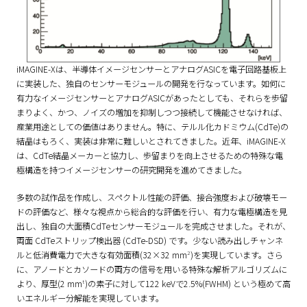
iMAGINE-Xは、半導体イメージセンサーとアナログASICを電子回路基板上
に実装した、独自のセンサーモジュールの開発を行なっています。如何に
有力なイメージセンサーとアナログASICがあったとしても、それらを歩留
まりよく、かつ、ノイズの増加を抑制しつつ接続して機能させなければ、
産業用途としての価値はありません。特に、テルル化カドミウム(CdTe)の
結晶はもろく、実装は非常に難しいとされてきました。近年、iMAGINE-X
は、CdTe結晶メーカーと協力し、歩留まりを向上させるための特殊な電
極構造を持つイメージセンサーの研究開発を進めてきました。
多数の試作品を作成し、スペクトル性能の評価、接合強度および破壊モー
ドの評価など、様々な視点から総合的な評価を行い、有力な電極構造を見
出し、独自の大面積CdTeセンサーモジュールを完成させました。それが、
両面 CdTeストリップ検出器 (CdTe-DSD) です。少ない読み出しチャンネ
2
ルと低消費電力で大きな有効面積(32×32 mm
)を実現しています。さら
に、アノードとカソードの両方の信号を用いる特殊な解析アルゴリズムに
t
より、厚型(2 mm
)の素子に対して122 keVで
2.5%(FWHM)
という極めて高
いエネルギー分解能を実現しています。