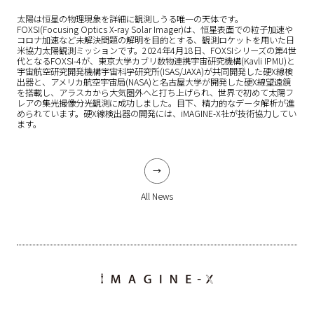
太陽は恒星の物理現象を詳細に観測しうる唯一の天体です。
FOXSI(Focusing Optics X-ray Solar Imager)は、恒星表面での粒子加速や
コロナ加速など未解決問題の解明を目的とする、観測ロケットを用いた日
米協力太陽観測ミッションです。2024年4月18日、FOXSIシリーズの第4世
代となるFOXSI-4が、東京大学カブリ数物連携宇宙研究機構(Kavli IPMU)と
宇宙航空研究開発機構宇宙科学研究所(ISAS/JAXA)が共同開発した硬X線検
出器と、アメリカ航空宇宙局(NASA)と名古屋大学が開発した硬X線望遠鏡
を搭載し、アラスカから大気圏外へと打ち上げられ、世界で初めて太陽フ
レアの集光撮像分光観測に成功しました。目下、精力的なデータ解析が進
められています。硬X線検出器の開発には、iMAGINE-X社が技術協力してい
ます。
All News