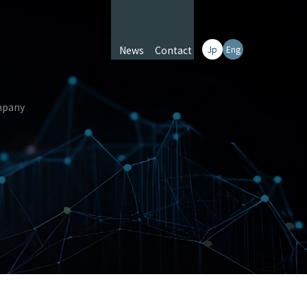
News
Contact
Jp
Eng
pany