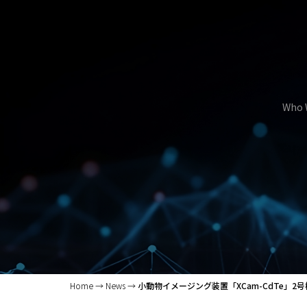
Who 
Home
News
小動物イメージング装置「XCam-CdTe」2