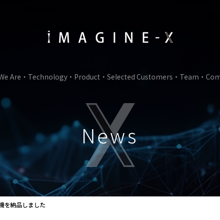
We Are
Technology
Product
Selected Customers
Team
Com
News
号機を納品しました