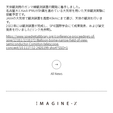
天体観測用のガンマ線観測装置の開発に着手しました。
名古屋大とKavli IPMUが計画を進めている大気球を用いた天体観測実験に
搭載予定です。
JAXAの大気球で観測装置を高度40kmにまで運び、天体の観測を行いま
す。
2022年には観測装置が完成し、SPIE国際学会にて成果発表、および論文
発表を行いました(リンク先参照)。
https://www.spiedigitallibrary.org/conference-proceedings-of-
spie/12181/1218172/Balloon-borne-narrow-field-of-view-
semiconductor-Compton-telescope-
concept/10.1117/12.2628199.short?SSO=1
All News