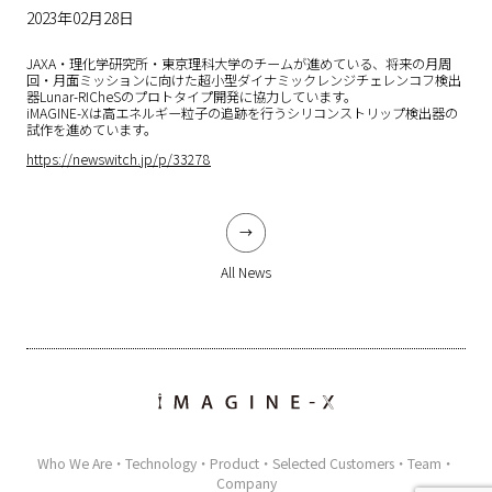
2023年02月28日
JAXA・理化学研究所・東京理科大学のチームが進めている、将来の月周
回・月面ミッションに向けた超小型ダイナミックレンジチェレンコフ検出
器Lunar-RICheSのプロトタイプ開発に協力しています。
iMAGINE-Xは高エネルギー粒子の追跡を行うシリコンストリップ検出器の
試作を進めています。
https://newswitch.jp/p/33278
All News
Who We Are
Technology
Product
Selected Customers
Team
Company